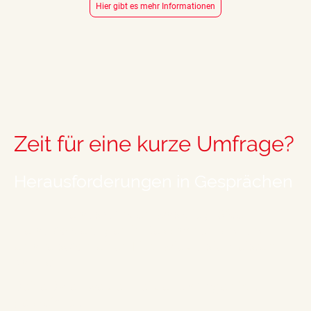
Hier gibt es mehr Informationen
Zeit für eine kurze Umfrage?
Herausforderungen in Gesprächen
Hilf mir herauszufinden, was die größten
Herausforderungen in Gesprächen sind und
erhalte sofort einen Tipp, wie du sie meistern
kannst.
Deine Daten werden bei der Umfrage nicht
gespeichert.