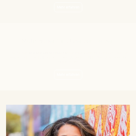
Mehr erfahren
Mutmacher für's Grenzen setzen
Lade dir den
kostenlosen Mutmacher
herunter, wenn du dich beim Grenzen
setzen nicht mehr quälen willst, weil du denkst, du hättest doch eher Ja
sagen sollen.
Mehr erfahren