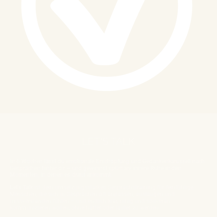
LET'S TALK
In 6 Wochen lässt du emotionale Erschöpfung und Gedankenkarussell nach
Gesprächen hinter dir – und gewinnst spürbare innere Ruhe in den
Momenten, in denen es drauf ankommt.
Let's
Talk
ist dein umsetzungsstarkes Gesprächstraining für feinfühlige
Menschen, die sich in Gesprächen oft anpassen, auslaugen und
missverstanden fühlen – und endlich klar, ruhig und souverän
kommunizieren wollen, ohne härter oder lauter zu werden.